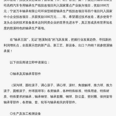
司高档汽车专用轴承生产线技改项目列入国家重点产业振兴项目，奖励1000万
元；宁波万丰轴承有限公司环保型精密轴承生产线技改项目等四个项目列入国家
中小企业技改项目，共获奖励1000万元……等。希望通过技术改造，逐步使骨干
龙头企业的技术装备基本达到同类企业的世界先进水平，真正形成具有世界知名
度的慈溪特色的轴承生产基地。
在“轴承王国”，见证“慈溪制造”的飞跃发展，把握行业发展趋势、寻找新的
利润增长点，全面展示您的新产品、新工艺、新设备。出口？内销？就参慈溪轴
承展！
以下供应商请立即申请展位：
◎轴承及其轴承零部件
（深沟球、圆柱滚子、调心滚子、调心球、滚针、角接触球、推力球、推力
滚子、圆锥滚子、外球面球等）各类轴承，各种特殊标准、特殊用途、特殊材
质、特殊要求的轴承，轴承钢管、轴承套圈、钢球、防尘盖、密封圈、保持架等
轴承零部件，各类轴、套、轮等与轴承相关的零部件。
◎生产及加工检测设备