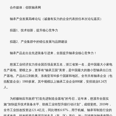
合作媒体：佰联轴承网
轴承产业发展高峰论坛（诚邀有实力的企业代表担任本次论坛嘉宾）
拟题1、技术创新，提升核心竞争力
拟题2、产业集群中的错位发展与品牌建设
轴承产品走出去先进装备引进来，全面提升轴承业核心竞争力！
慈溪工业经济实力排全国百强县第五名，浙江省第一名，是中国最大小家电
生产基地、塑模之乡，更享有“轴承王国”美誉，是中国最大的微小型轴承出口生
产基地。产品出口到欧美、东南亚等90多个国家和地区。全市共有轴承企业（包
括配套企业）1900多家。其中规模以上轴承工业企业898家，安排就业8.24万
人。
为积极响应市政府“打造先进制造业基地”的号召，近年来，慈溪市全面实
施“加快提升技术装备水平、助推工业转型升级行动计划”，成绩斐然。2019年，
全市工业技改投资达121.4亿元，同比增长6.97%，用于机械、轴承等制造行业的
技术改造，技改投资总量居宁波各县（市、区）首位。如：宁波慈兴轴承有限公